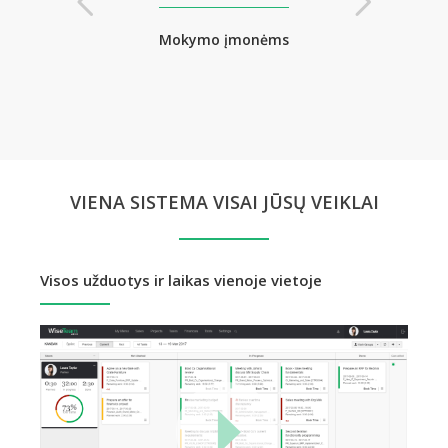
chitektams
Mokymo įmonėms
Projektuot
VIENA SISTEMA VISAI JŪSŲ VEIKLAI
Visos užduotys ir laikas vienoje vietoje