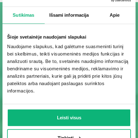
FUNKCIJOS
Sutikimas
Išsami informacija
Apie
Šioje svetainėje naudojami slapukai
Naudojame slapukus, kad galėtume suasmeninti turinį
bei skelbimus, teikti visuomeninės medijos funkcijas ir
analizuoti srautą. Be to, svetainės naudojimo informaciją
bendriname su visuomeninės medijos, reklamavimo ir
API
analizės partneriais, kurie gali ją pridėti prie kitos jūsų
pateiktos arba naudojant paslaugas surinktos
Projektų valdymas
Projektų por
informacijos.
valdym
Leisti visus
RODYTI DAUGIAU
Tinkinti