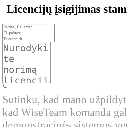
Licencijų įsigijimas sta
Sutinku, kad mano užpildyta
kad WiseTeam komanda galėt
demonstracinės sistemos ver