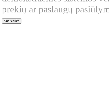
prekių ar paslaugų pasiūly
Susisiekite