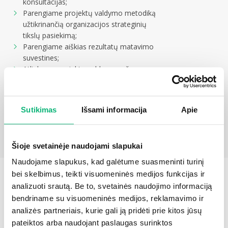
konsultacijas;
Parengiame projektų valdymo metodiką
užtikrinančią organizacijos strateginių
tikslų pasiekimą;
Parengiame aiškias rezultatų matavimo
suvestines;
Atliekame projektų valdymo pažangos
stebėseną, padedame priimti sprendimus
bei išvengti klaidų;
Vedame mokymus užtikrinančius
Sutikimas
Išsami informacija
Apie
strategijos tęstinumą;
Šioje svetainėje naudojami slapukai
Naudojame slapukus, kad galėtume suasmeninti turinį
bei skelbimus, teikti visuomeninės medijos funkcijas ir
analizuoti srautą. Be to, svetainės naudojimo informaciją
EKSPERTIZĖS IR VERTINIMAI
bendriname su visuomeninės medijos, reklamavimo ir
analizės partneriais, kurie gali ją pridėti prie kitos jūsų
Atliekame nepriklausomą projekto
pateiktos arba naudojant paslaugas surinktos