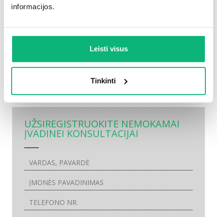
vertinimą;
informacijos.
Surandame optimalų sprendimą ginčo
atveju;
Atliekame specializuotas teismo
ekspertizes;
Leisti visus
Tinkinti
UŽSIREGISTRUOKITE NEMOKAMAI
ĮVADINEI KONSULTACIJAI