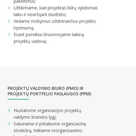
pakeitimus;
Užtikriname, kad projektas būtų vykdomas
laiku ir neviršijant biudžeto;
Vedame mokymus užtikrinančius projekto
tęstinumą;
Esant poreikiui išnuomojame laikiną
projektų vadovą;
PROJEKTŲ VALDYMO BIURO (PMO) IR
PROJEKTŲ PORTFELIO PASLAUGOS (PPM)
Nustatome organizacijos projektų
valdymo brandos lygį;
Sukuriame ir pritaikome organizacinę
struktūrą, teikiame reorganizavimo