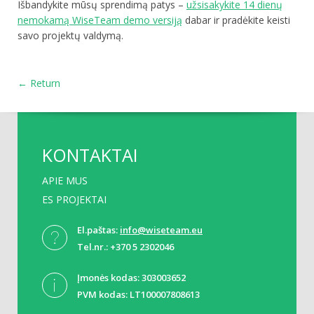
Išbandykite mūsų sprendimą patys –
užsisakykite 14 dienų
nemokamą WiseTeam demo versiją
dabar ir pradėkite keisti
savo projektų valdymą.
← Return
KONTAKTAI
APIE MUS
ES PROJEKTAI
El.paštas:
info@wiseteam.eu
Tel.nr.: +370 5 2302046
Įmonės kodas: 303003652
PVM kodas: LT100007808613