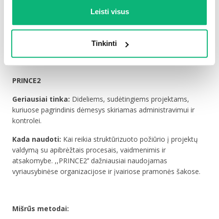
Kada naudoti:
Kai norite pašalinti pridėtinės vertės
Leisti visus
nesukuriančias veiklas ir sutelkti dėmesį į efektyvų vertės
teikimą klientams. ,,Lean’’ principai gali papildyti kitas
metodikas, pavyzdžiui, ,,Agile’’ ir ,,Kanban’’.
Tinkinti
PRINCE2
Geriausiai tinka:
Dideliems, sudėtingiems projektams,
kuriuose pagrindinis dėmesys skiriamas administravimui ir
kontrolei.
Kada naudoti:
Kai reikia struktūrizuoto požiūrio į projektų
valdymą su apibrėžtais procesais, vaidmenimis ir
atsakomybe. ,,PRINCE2’’ dažniausiai naudojamas
vyriausybinėse organizacijose ir įvairiose pramonės šakose.
Mišrūs metodai: