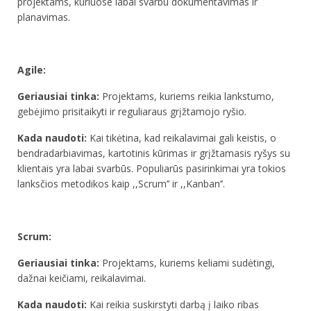
projektams, kuriuose labai svarbu dokumentavimas ir
planavimas.
Agile:
Geriausiai tinka:
Projektams, kuriems reikia lankstumo,
gebėjimo prisitaikyti ir reguliaraus grįžtamojo ryšio.
Kada naudoti:
Kai tikėtina, kad reikalavimai gali keistis, o
bendradarbiavimas, kartotinis kūrimas ir grįžtamasis ryšys su
klientais yra labai svarbūs. Populiarūs pasirinkimai yra tokios
lanksčios metodikos kaip ,,Scrum’’ ir ,,Kanban’’.
Scrum:
Geriausiai tinka:
Projektams, kuriems keliami sudėtingi,
dažnai keičiami, reikalavimai.
Kada naudoti:
Kai reikia suskirstyti darbą į laiko ribas